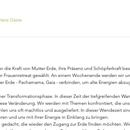
tere Gäste
die Kraft von Mutter Erde, ihre Präsenz und Schöpferkraft bes
ser Frauenretreat gewählt. An einem Wochenende werden wir un
tter Erde - Pachamama, Gaia - verbinden, um alte Energien ab
iner Transformationsphase. In dieser Zeit der tiefgreifenden Wa
iese Veränderung. Wir werden mit Themen konfrontiert, die uns
len uns oft machtlos und ausgeliefert. In dieser Wendezeit sind
en und uns mit ihrer Energie in Einklang zu bringen.
uen gedacht, die wieder den Zugang zur Erde finden möchten. 