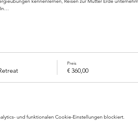
nergieübungen kennenlernen, Reisen zur Mutter Erde unterneh
. In…
Preis
Retreat
€ 360,00
ytics- und funktionalen Cookie-Einstellungen blockiert.