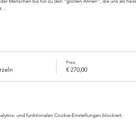
 der Menschen bis hin zu den "großen Ahnen", die uns als heil
it…
Preis
rzeln
€ 270,00
ytics- und funktionalen Cookie-Einstellungen blockiert.