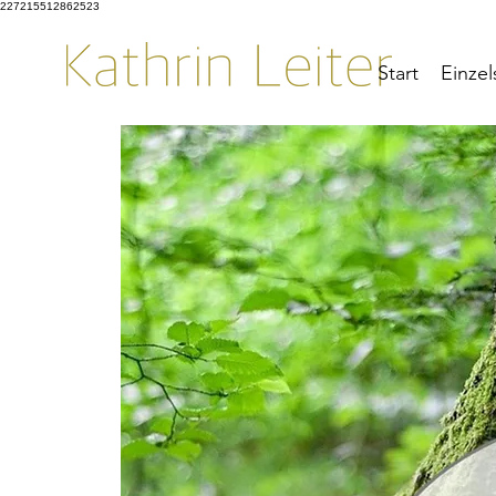
227215512862523
Start
Einzel