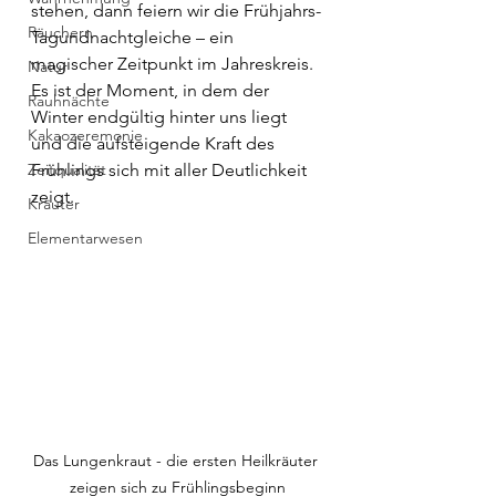
stehen, dann feiern wir die Frühjahrs-
Räuchern
Tagundnachtgleiche – ein 
magischer Zeitpunkt im Jahreskreis. 
Natur
Es ist der Moment, in dem der 
Rauhnächte
Winter endgültig hinter uns liegt 
Kakaozeremonie
und die aufsteigende Kraft des 
Zeitqualität
Frühlings sich mit aller Deutlichkeit 
zeigt.
Kräuter
Elementarwesen
Das Lungenkraut - die ersten Heilkräuter 
zeigen sich zu Frühlingsbeginn