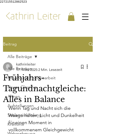
227215512862523
Beitrag
Alle Beiträge
kathrinleiter
Alle Beiträge
17. März 2025
2 Min. Lesezeit
Frühjahrs-
Rituale und Energiearbeit
Tagundnachtgleiche:
House Clearing
Ahnen
Alles in Balance
Aufstellungen
Wenn Tag und Nacht sich die 
Seelenrückholung
Waage halten, Licht und Dunkelheit 
für einen Moment in 
Kraftorte
vollkommenem Gleichgewicht 
Wahrnehmung