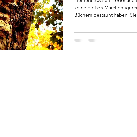
Elementarwesen – oder auch 
keine bloßen Märchenfiguren,
Büchern bestaunt haben. Sie
feinstofflichen Welt, die un
sie nicht mit den Augen, un
dazu, sie als Fantasie abzutun
eher an uns, dass wir sie n
– an unserer kulturellen Gewo
sofort „beweisen“ können, z