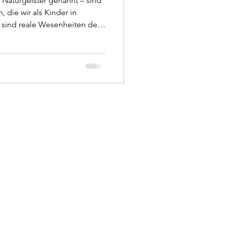
Naturgeister genannt – sind
 die wir als Kinder in
 sind reale Wesenheiten der
sere Natur beleben. Man sieht
d gerade deshalb neigen viele
. Doch vielleicht liegt es
icht mehr wahrnehmen können
hnheit, alles, was wir nicht
u verdr