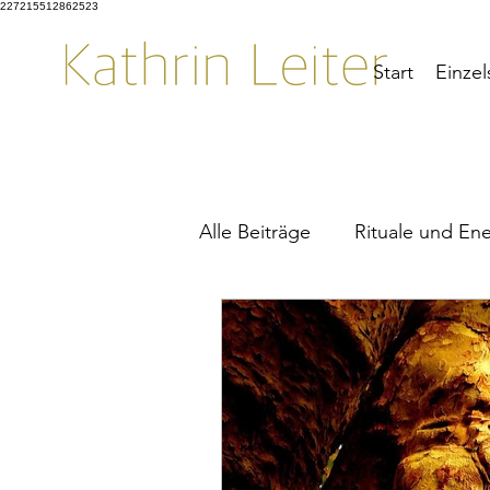
227215512862523
Start
Einzel
Alle Beiträge
Rituale und Ene
Seelenrückholung
Kraft
Kakaozeremonie
Zeitqua