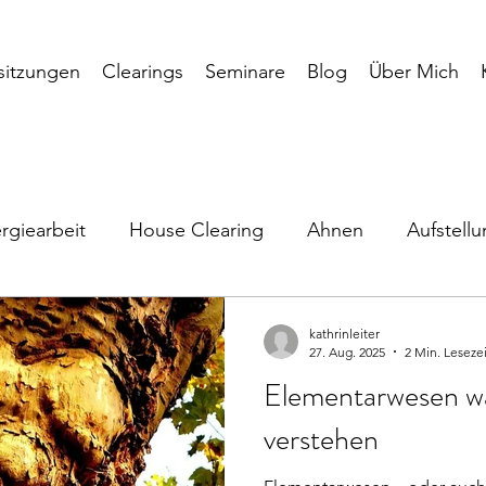
sitzungen
Clearings
Seminare
Blog
Über Mich
rgiearbeit
House Clearing
Ahnen
Aufstell
orte
Wahrnehmung
Räuchern
Natur
Ra
kathrinleiter
27. Aug. 2025
2 Min. Lesezei
Elementarwesen 
lität
Kräuter
Elementarwesen
verstehen